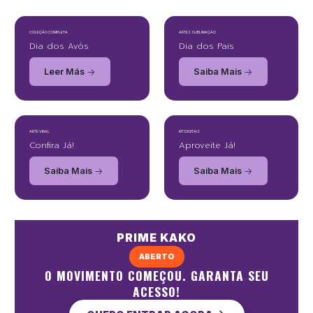
COLEÇÃO COMPLETA
ARTES SUBLIMAÇÃO
Dia dos Avós
Dia dos Pais
Leer Más
Saiba Mais
ARTE VIRAL
KIT DIGITAIS
Confira Já!
Aproveite Já!
Saiba Mais
Saiba Mais
PRIME KAKO
ABERTO
O MOVIMENTO COMEÇOU. GARANTA SEU
ACESSO!