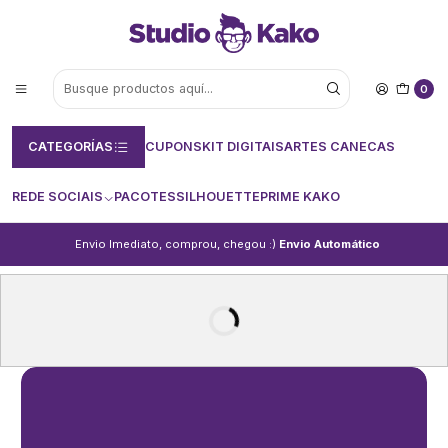
0
CATEGORÍAS
CUPONS
KIT DIGITAIS
ARTES CANECAS
REDE SOCIAIS
PACOTES
SILHOUETTE
PRIME KAKO
Envio Imediato, comprou, chegou :)
Envio Automático