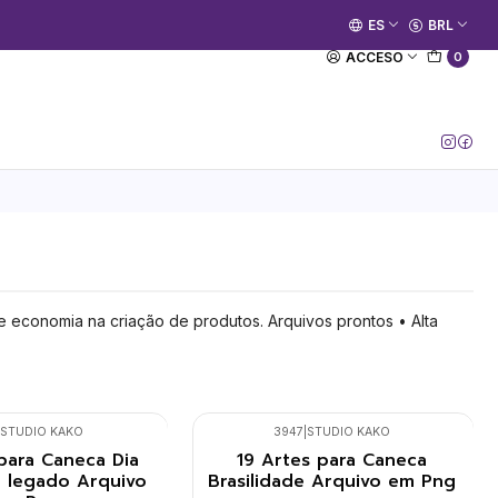
🚀 Prime Kako já está no ar.
ES
BRL
[Entrar no Canal]
ACCESO
0
e economia na criação de produtos. Arquivos prontos • Alta
STUDIO KAKO
3947
|
STUDIO KAKO
para Caneca Dia
19 Artes para Caneca
O legado Arquivo
Brasilidade Arquivo em Png