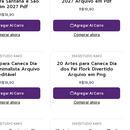
ra Santana e São
2027 Arquivo em Pdf
im 2027 Pdf
R$19,90
R$19,90
egar Al Carro
Agregar Al Carro
prar ahora
Comprar ahora
|
STUDIO KAKO
3945
|
STUDIO KAKO
para Caneca Dia
20 Artes para Caneca Dia
nimalista Arquivo
dos Pai Flork Divertido
editável
Arquivo em Png
R$19,90
R$19,90
egar Al Carro
Agregar Al Carro
prar ahora
Comprar ahora
|
STUDIO KAKO
3941
|
STUDIO KAKO