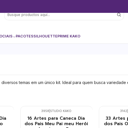
OCIAIS
PACOTES
SILHOUETTE
PRIME KAKO
 diversos temas em um único kit. Ideal para quem busca variedade 
3958
|
STUDIO KAKO
3142
|
Nuevo
Nuevo
Dia
16 Artes para Caneca Dia
33 Artes 
ão
dos Pais Meu Pai meu Herói
dos Pais 