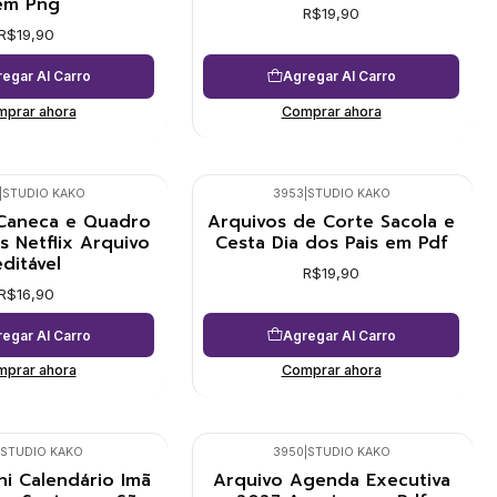
em Png
R$19,90
R$19,90
egar Al Carro
Agregar Al Carro
prar ahora
Comprar ahora
|
STUDIO KAKO
3953
|
STUDIO KAKO
 Caneca e Quadro
Arquivos de Corte Sacola e
s Netflix Arquivo
Cesta Dia dos Pais em Pdf
editável
R$19,90
R$16,90
egar Al Carro
Agregar Al Carro
prar ahora
Comprar ahora
STUDIO KAKO
3950
|
STUDIO KAKO
ni Calendário Imã
Arquivo Agenda Executiva