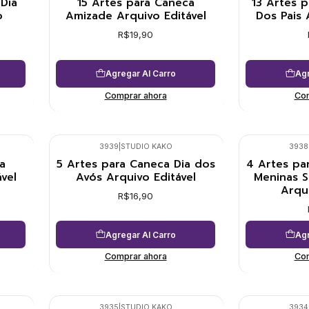
Dia
15 Artes para Caneca
13 Artes p
o
Amizade Arquivo Editável
Dos Pais
R$19,90
Agregar Al Carro
Agr
Comprar ahora
Com
3939
|
STUDIO KAKO
3938
a
5 Artes para Caneca Dia dos
4 Artes pa
vel
Avós Arquivo Editável
Meninas 
Arqui
R$16,90
Agregar Al Carro
Agr
Comprar ahora
Com
3935
|
STUDIO KAKO
3934