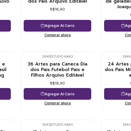
uivo
dos Pais Arquivo Editável
de geladei
Joaqu
R$16,90
Agregar Al Carro
Agr
Comprar ahora
Com
3948
|
STUDIO KAKO
3946
 e
36 Artes para Caneca Dia
24 Artes 
sil
dos Pais Futebol Pais e
dos Pais Mi
ng
Filhos Arquivo Editável
R$19,90
Agregar Al Carro
Agr
Comprar ahora
Com
3943
|
STUDIO KAKO
3942