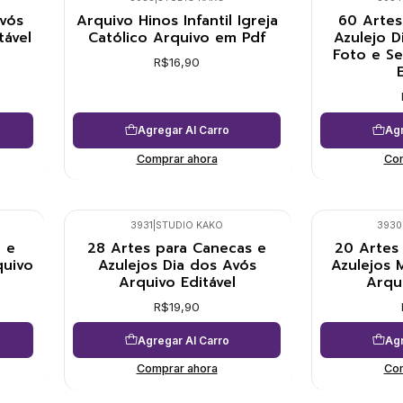
vós
Arquivo Hinos Infantil Igreja
60 Artes
tável
Católico Arquivo em Pdf
Azulejo D
Foto e S
R$16,90
Agregar Al Carro
Agr
Comprar ahora
Com
3931
|
STUDIO KAKO
3930
 e
28 Artes para Canecas e
20 Artes
quivo
Azulejos Dia dos Avós
Azulejos 
Arquivo Editável
Arqui
R$19,90
Agregar Al Carro
Agr
Comprar ahora
Com