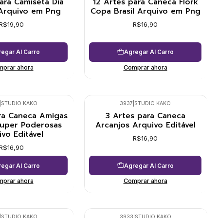
ara Camiseta Dia
12 Artes para Caneca Flork
 Arquivo em Png
Copa Brasil Arquivo em Png
R$19,90
R$16,90
egar Al Carro
Agregar Al Carro
prar ahora
Comprar ahora
|
STUDIO KAKO
3937
|
STUDIO KAKO
ra Caneca Amigas
3 Artes para Caneca
Super Poderosas
Arcanjos Arquivo Editável
vo Editável
R$16,90
R$16,90
egar Al Carro
Agregar Al Carro
prar ahora
Comprar ahora
|
STUDIO KAKO
3933
|
STUDIO KAKO