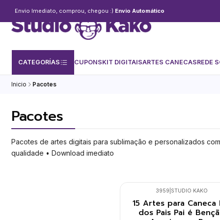
Envio Imediato, comprou, chegou :)
Envio Automático
CATEGORÍAS
CUPONS
KIT DIGITAIS
ARTES CANECAS
REDE S
Inicio
Pacotes
Pacotes
Pacotes de artes digitais para sublimação e personalizados com
qualidade • Download imediato
3959
|
STUDIO KAKO
Nuevo
15 Artes para Caneca 
dos Pais Pai é Benç