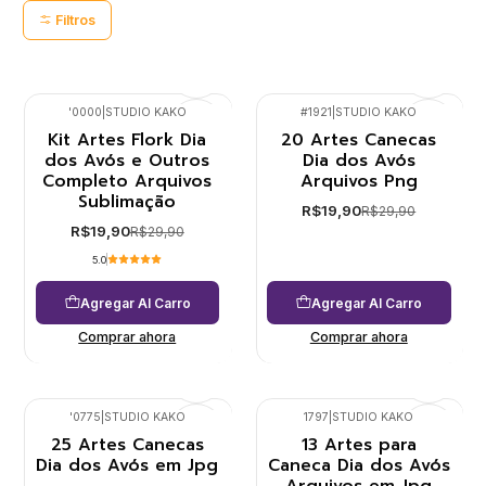
Filtros
'0000
|
STUDIO KAKO
#1921
|
STUDIO KAKO
Kit Artes Flork Dia
20 Artes Canecas
-33%
-33%
dos Avós e Outros
Dia dos Avós
Completo Arquivos
Arquivos Png
Sublimação
R$19,90
R$29,90
R$19,90
R$29,90
5.0
Agregar Al Carro
Agregar Al Carro
Comprar ahora
Comprar ahora
'0775
|
STUDIO KAKO
1797
|
STUDIO KAKO
25 Artes Canecas
13 Artes para
Dia dos Avós em Jpg
Caneca Dia dos Avós