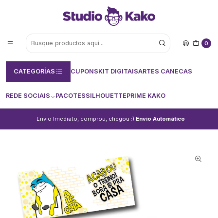
0
CATEGORÍAS
CUPONS
KIT DIGITAIS
ARTES CANECAS
REDE SOCIAIS
PACOTES
SILHOUETTE
PRIME KAKO
Envio Imediato, comprou, chegou :)
Envio Automático