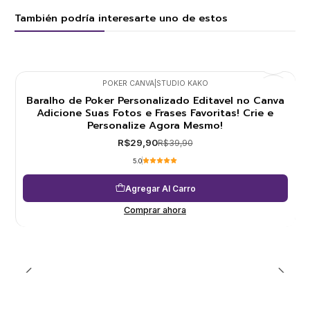
También podría interesarte uno de estos
POKER CANVA
|
STUDIO KAKO
Baralho de Poker Personalizado Editavel no Canva
-25%
Adicione Suas Fotos e Frases Favoritas! Crie e
Personalize Agora Mesmo!
R$29,90
R$39,90
5.0
Agregar Al Carro
Comprar ahora