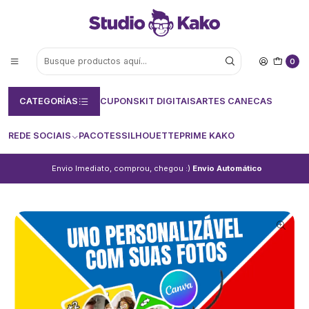
0
CATEGORÍAS
CUPONS
KIT DIGITAIS
ARTES CANECAS
REDE SOCIAIS
PACOTES
SILHOUETTE
PRIME KAKO
Envio Imediato, comprou, chegou :)
Envio Automático