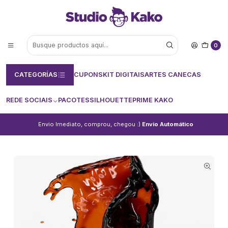
0
CATEGORÍAS
CUPONS
KIT DIGITAIS
ARTES CANECAS
REDE SOCIAIS
PACOTES
SILHOUETTE
PRIME KAKO
Envio Imediato, comprou, chegou :)
Envio Automático