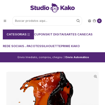
0
CATEGORIAS
CUPONS
KIT DIGITAIS
ARTES CANECAS
REDE SOCIAIS
PACOTES
SILHOUETTE
PRIME KAKO
Envio Imediato, comprou, chegou :)
Envio Automático