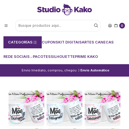
0
CATEGORÍAS
CUPONS
KIT DIGITAIS
ARTES CANECAS
REDE SOCIAIS
PACOTES
SILHOUETTE
PRIME KAKO
Envio Imediato, comprou, chegou :)
Envio Automático