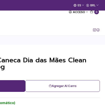
🚀 Prime Kako já está no ar.
ES
BRL
[Entrar no Canal]
ACCESO
0
Caneca Dia das Mães Clean
pg
Agregar Al Carro
tomático)