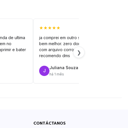
★★★★★
★★
nda de ultima
ja comprei em outro site mas esse é
veto
vem no
bem melhor. zero dor de cabeça
silh
primir e bater
com arquivo corrompido.
vinil
❯
recomendo dms
Juliana Souza
J
R
há 1 mês
CONTÁCTANOS