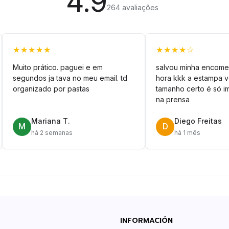
4.9
264 avaliações
★★★★★
★★★★☆
Muito prático. paguei e em
salvou minha encome
segundos ja tava no meu email. td
hora kkk a estampa 
organizado por pastas
tamanho certo é só im
na prensa
Mariana T.
Diego Freitas
M
D
há 2 semanas
há 1 mês
INFORMACIÓN