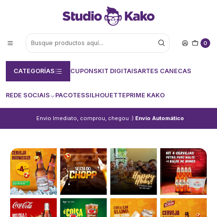
0
CATEGORÍAS
CUPONS
KIT DIGITAIS
ARTES CANECAS
REDE SOCIAIS
PACOTES
SILHOUETTE
PRIME KAKO
Envio Imediato, comprou, chegou :)
Envio Automático