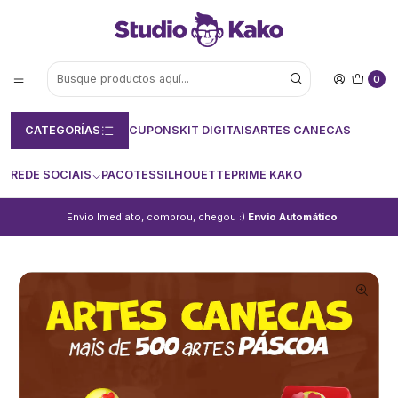
0
CATEGORÍAS
CUPONS
KIT DIGITAIS
ARTES CANECAS
REDE SOCIAIS
PACOTES
SILHOUETTE
PRIME KAKO
Envio Imediato, comprou, chegou :)
Envio Automático