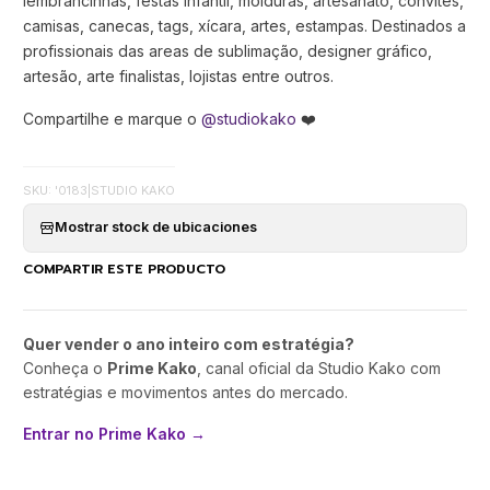
lembrancinhas, festas infantil, molduras, artesanato, convites,
camisas, canecas, tags, xícara, artes, estampas. Destinados a
profissionais das areas de sublimação, designer gráfico,
artesão, arte finalistas, lojistas entre outros.
Compartilhe e marque o
@studiokako
❤️
SKU: '0183
|
STUDIO KAKO
Mostrar stock de ubicaciones
COMPARTIR ESTE PRODUCTO
Quer vender o ano inteiro com estratégia?
Conheça o
Prime Kako
, canal oficial da Studio Kako com
estratégias e movimentos antes do mercado.
Entrar no Prime Kako →