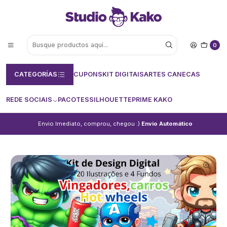
0
CATEGORÍAS
CUPONS
KIT DIGITAIS
ARTES CANECAS
REDE SOCIAIS
PACOTES
SILHOUETTE
PRIME KAKO
Envio Imediato, comprou, chegou :)
Envio Automático