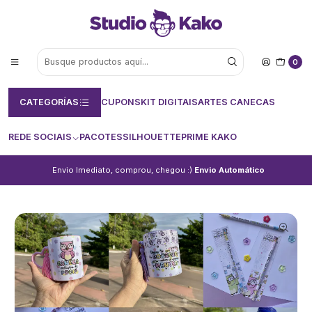
0
CATEGORÍAS
CUPONS
KIT DIGITAIS
ARTES CANECAS
REDE SOCIAIS
PACOTES
SILHOUETTE
PRIME KAKO
Envio Imediato, comprou, chegou :)
Envio Automático