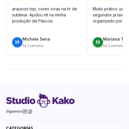
arquivos top, cores vivas na hr de
Muito prático. pag
sublimar. Ajudou mt na minha
segundos ja tava n
produção de Páscoa.
organizado por pa
Michele Sena
Mariana T.
M
M
há 1 semana
há 2 semanas
Síguenos
CATEGORÍAS