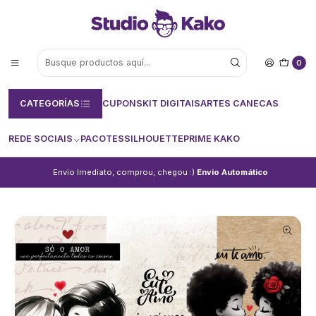
0
CATEGORÍAS
CUPONS
KIT DIGITAIS
ARTES CANECAS
REDE SOCIAIS
PACOTES
SILHOUETTE
PRIME KAKO
Envio Imediato, comprou, chegou :)
Envio Automático