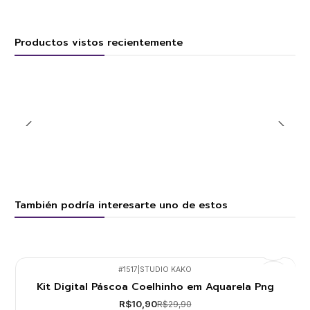
Productos vistos recientemente
También podría interesarte uno de estos
#1517
|
STUDIO KAKO
Kit Digital Páscoa Coelhinho em Aquarela Png
-64%
R$10,90
R$29,90