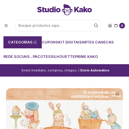
0
CATEGORÍAS
CUPONS
KIT DIGITAIS
ARTES CANECAS
REDE SOCIAIS
PACOTES
SILHOUETTE
PRIME KAKO
Envio Imediato, comprou, chegou :)
Envio Automático