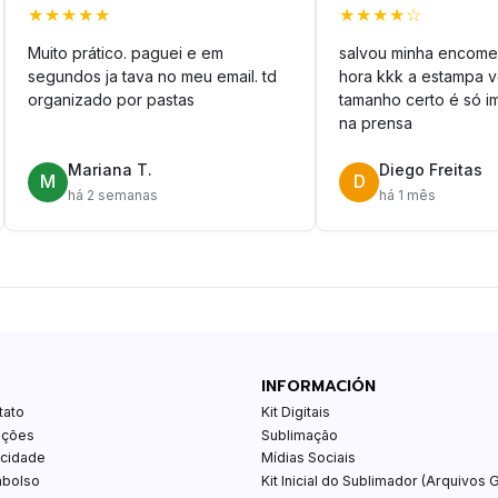
★★★★★
★★★★☆
Muito prático. paguei e em
salvou minha encome
segundos ja tava no meu email. td
hora kkk a estampa 
organizado por pastas
tamanho certo é só im
na prensa
Mariana T.
Diego Freitas
M
D
há 2 semanas
há 1 mês
INFORMACIÓN
tato
Kit Digitais
ições
Sublimação
acidade
Mídias Sociais
mbolso
Kit Inicial do Sublimador (Arquivos G