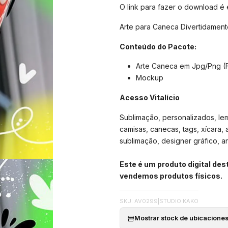
O link para fazer o download é
Arte para Caneca Divertidamen
Conteúdo do Pacote:
Arte Caneca em Jpg/Png (
Mockup
Acesso Vitalício
Sublimação, personalizados, lemb
camisas, canecas, tags, xícara, 
sublimação, designer gráfico, arte
Este é um produto digital de
vendemos produtos físicos.
SKU: AV0299
|
STUDIO KAKO
Mostrar stock de ubicacione