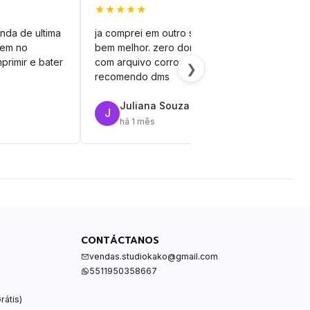
★★★★★
★★
nda de ultima
ja comprei em outro site mas esse é
veto
vem no
bem melhor. zero dor de cabeça
silh
primir e bater
com arquivo corrompido.
vinil
❯
recomendo dms
Juliana Souza
J
R
há 1 mês
CONTÁCTANOS
vendas.studiokako@gmail.com
5511950358667
rátis)