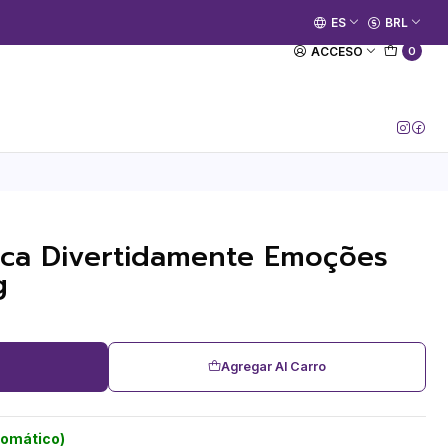
🚀 Prime Kako já está no ar.
ES
BRL
[Entrar no Canal]
ACCESO
0
eca Divertidamente Emoções
g
Agregar Al Carro
tomático)