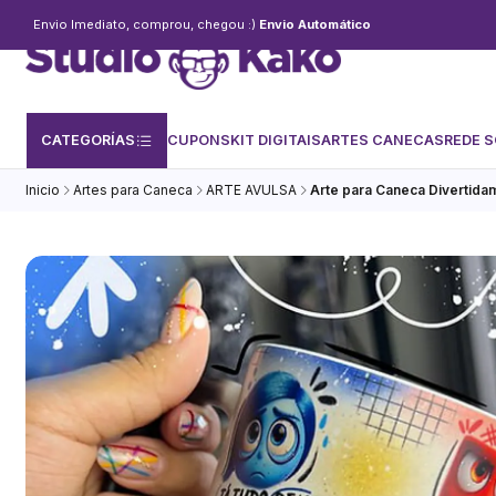
Envio Imediato, comprou, chegou :)
Envio Automático
CATEGORÍAS
CUPONS
KIT DIGITAIS
ARTES CANECAS
REDE S
Inicio
Artes para Caneca
ARTE AVULSA
Arte para Caneca Divertid