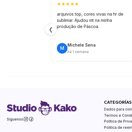
★★★★★
arquivos top, cores vivas na hr de
sublimar. Ajudou mt na minha
produção de Páscoa.
❮
Michele Sena
M
há 1 semana
CATEGORÍAS
Dados para con
Termos e Cond
Síguenos
Política de Priv
Politica de ree