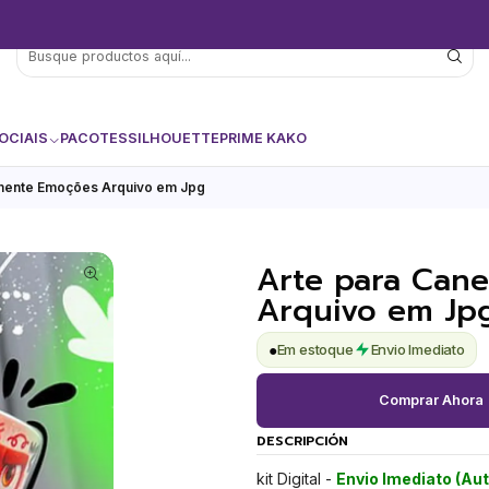
OCIAIS
PACOTES
SILHOUETTE
PRIME KAKO
amente Emoções Arquivo em Jpg
Arte para Can
Arquivo em Jp
●
Em estoque
Envio Imediato
Comprar Ahora
DESCRIPCIÓN
kit Digital -
Envio Imediato (Au