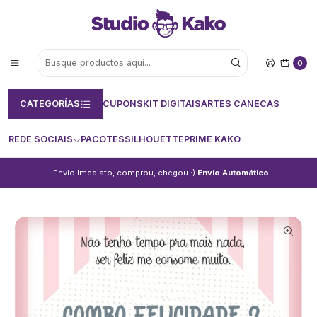
0
CATEGORÍAS
CUPONS
KIT DIGITAIS
ARTES CANECAS
REDE SOCIAIS
PACOTES
SILHOUETTE
PRIME KAKO
Envio Imediato, comprou, chegou :)
Envio Automático