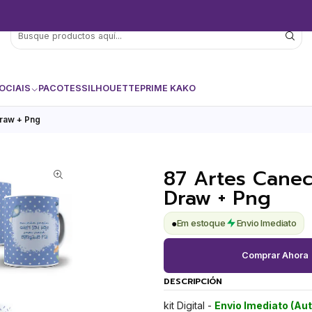
OCIAIS
PACOTES
SILHOUETTE
PRIME KAKO
Draw + Png
87 Artes Caneca
Draw + Png
●
Em estoque
Envio Imediato
Comprar Ahora
DESCRIPCIÓN
kit Digital -
Envio Imediato (Au