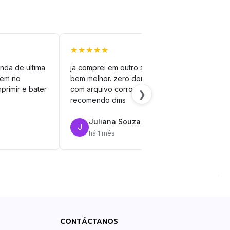
★★★★★
★★
nda de ultima
ja comprei em outro site mas esse é
veto
vem no
bem melhor. zero dor de cabeça
silh
primir e bater
com arquivo corrompido.
vinil
❯
recomendo dms
Juliana Souza
J
R
há 1 mês
CONTÁCTANOS