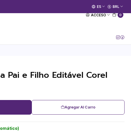
🚀 Prime Kako já está no ar.
ES
BRL
[Entrar no Canal]
ACCESO
0
 Pai e Filho Editável Corel
Agregar Al Carro
tomático)