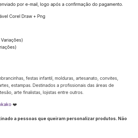
 enviado por e-mail, logo após a confirmação do pagamento.
tável Corel Draw + Png
 Variações)
riações)
rancinhas, festas infantil, molduras, artesanato, convites,
artes, estampas. Destinados a profissionais das áreas de
são, arte finalistas, lojistas entre outros.
okako
❤️
stinado a pessoas que queiram personalizar produtos. Não