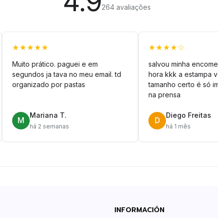
4.9
264 avaliações
★★★★★
★★★★☆
Muito prático. paguei e em
salvou minha encome
segundos ja tava no meu email. td
hora kkk a estampa 
organizado por pastas
tamanho certo é só im
na prensa
Mariana T.
Diego Freitas
M
D
há 2 semanas
há 1 mês
INFORMACIÓN