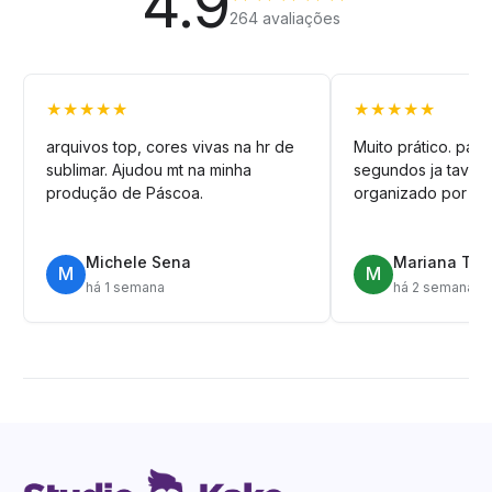
4.9
264 avaliações
★★★★★
★★★★★
arquivos top, cores vivas na hr de
Muito prático. pag
sublimar. Ajudou mt na minha
segundos ja tava n
produção de Páscoa.
organizado por pa
Michele Sena
Mariana T.
M
M
há 1 semana
há 2 semanas