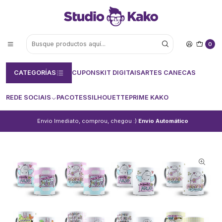
0
CATEGORÍAS
CUPONS
KIT DIGITAIS
ARTES CANECAS
REDE SOCIAIS
PACOTES
SILHOUETTE
PRIME KAKO
Envio Imediato, comprou, chegou :)
Envio Automático