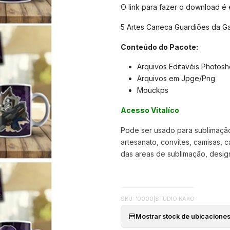
O link para fazer o download é
5 Artes Caneca Guardiões da Ga
Conteúdo do Pacote:
Arquivos Editavéis Photos
Arquivos em Jpge/Png
Mouckps
Acesso Vitalíco
Pode ser usado para sublimação,
artesanato, convites, camisas, c
das areas de sublimação, designer
SKU: '0000
|
STUDIO KAKO
Mostrar stock de ubicacione