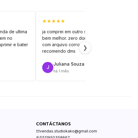
★★★★★
★★
nda de ultima
ja comprei em outro site mas esse é
veto
vem no
bem melhor. zero dor de cabeça
silh
primir e bater
com arquivo corrompido.
vinil
❯
recomendo dms
Juliana Souza
J
R
há 1 mês
CONTÁCTANOS
vendas.studiokako@gmail.com
5511950358667