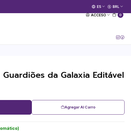
🚀 Prime Kako já está no ar.
ES
BRL
[Entrar no Canal]
ACCESO
0
 Guardiões da Galaxia Editável
Agregar Al Carro
tomático)