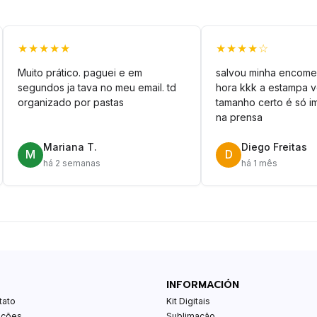
★★★★★
★★★★☆
Muito prático. paguei e em
salvou minha encome
segundos ja tava no meu email. td
hora kkk a estampa 
organizado por pastas
tamanho certo é só im
na prensa
Mariana T.
Diego Freitas
M
D
há 2 semanas
há 1 mês
INFORMACIÓN
tato
Kit Digitais
ições
Sublimação