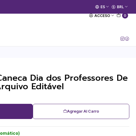
🚀 Prime Kako já está no ar.
ES
BRL
[Entrar no Canal]
ACCESO
0
Caneca Dia dos Professores De
rquivo Editável
Agregar Al Carro
tomático)