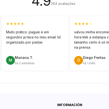
4.9
264 avaliações
★★★★★
★★★★☆
Muito prático. paguei e em
salvou minha encome
segundos ja tava no meu email. td
hora kkk a estampa 
organizado por pastas
tamanho certo é só im
na prensa
Mariana T.
Diego Freitas
M
D
há 2 semanas
há 1 mês
INFORMACIÓN