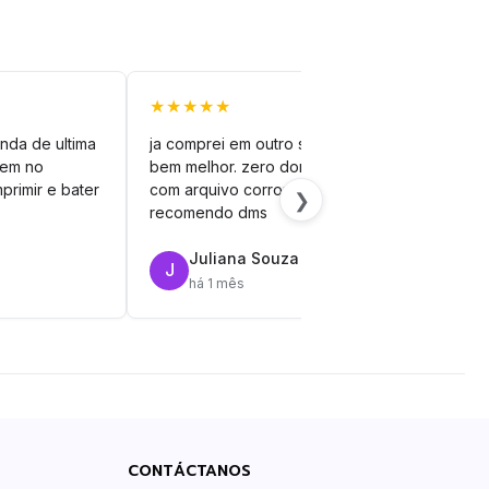
★★★★★
★★
nda de ultima
ja comprei em outro site mas esse é
veto
vem no
bem melhor. zero dor de cabeça
silh
primir e bater
com arquivo corrompido.
vinil
❯
recomendo dms
Juliana Souza
J
R
há 1 mês
CONTÁCTANOS