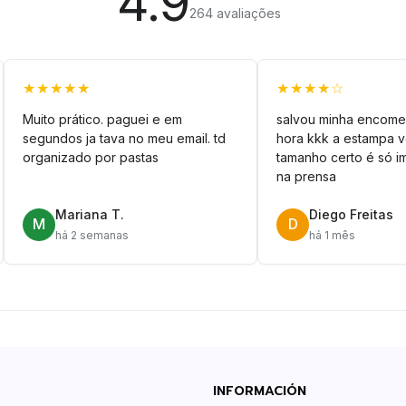
4.9
264 avaliações
★★★★★
★★★★☆
Muito prático. paguei e em
salvou minha encome
segundos ja tava no meu email. td
hora kkk a estampa 
organizado por pastas
tamanho certo é só im
na prensa
Mariana T.
Diego Freitas
M
D
há 2 semanas
há 1 mês
INFORMACIÓN