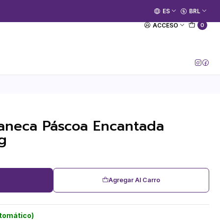
🚀 Prime Kako já está no ar.
ES
BRL
[Entrar no Canal]
ACCESO
0
aneca Páscoa Encantada
g
Agregar Al Carro
utomático)