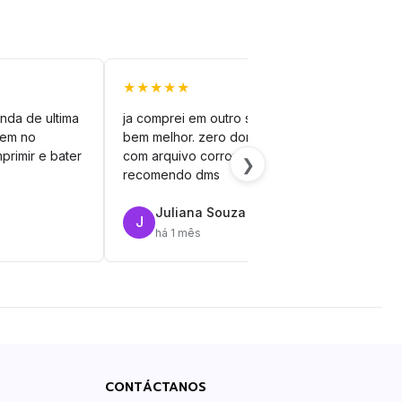
★★★★★
★★
nda de ultima
ja comprei em outro site mas esse é
veto
vem no
bem melhor. zero dor de cabeça
silh
primir e bater
com arquivo corrompido.
vinil
❯
recomendo dms
Juliana Souza
J
R
há 1 mês
CONTÁCTANOS