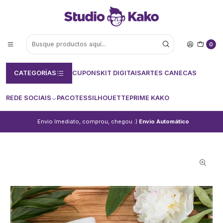
0
CATEGORÍAS
CUPONS
KIT DIGITAIS
ARTES CANECAS
REDE SOCIAIS
PACOTES
SILHOUETTE
PRIME KAKO
Envio Imediato, comprou, chegou :)
Envio Automático