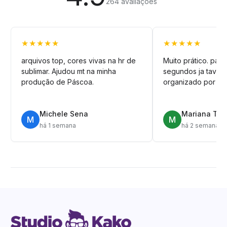
264 avaliações
★★★★★
★★★★★
arquivos top, cores vivas na hr de
Muito prático. pag
sublimar. Ajudou mt na minha
segundos ja tava n
produção de Páscoa.
organizado por pa
Michele Sena
Mariana T.
M
M
há 1 semana
há 2 semanas