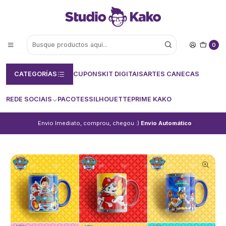
0
CATEGORÍAS
CUPONS
KIT DIGITAIS
ARTES CANECAS
REDE SOCIAIS
PACOTES
SILHOUETTE
PRIME KAKO
Envio Imediato, comprou, chegou :)
Envio Automático