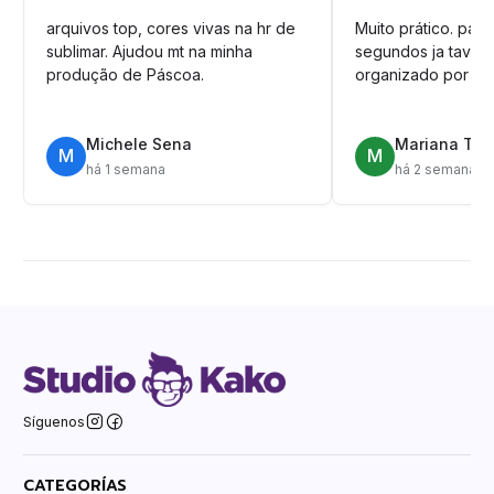
arquivos top, cores vivas na hr de
Muito prático. pag
sublimar. Ajudou mt na minha
segundos ja tava n
produção de Páscoa.
organizado por pa
Michele Sena
Mariana T.
M
M
há 1 semana
há 2 semanas
Síguenos
CATEGORÍAS