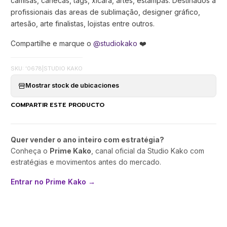
camisas, canecas, tags, xícara, artes, estampas. Destinados a
profissionais das areas de sublimação, designer gráfico,
artesão, arte finalistas, lojistas entre outros.
Compartilhe e marque o
@studiokako
❤️
SKU: '0678
|
STUDIO KAKO
Mostrar stock de ubicaciones
COMPARTIR ESTE PRODUCTO
Quer vender o ano inteiro com estratégia?
Conheça o
Prime Kako
, canal oficial da Studio Kako com
estratégias e movimentos antes do mercado.
Entrar no Prime Kako →