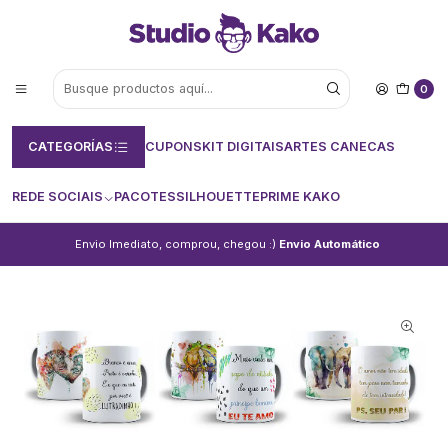
0
CATEGORÍAS
CUPONS
KIT DIGITAIS
ARTES CANECAS
REDE SOCIAIS
PACOTES
SILHOUETTE
PRIME KAKO
Envio Imediato, comprou, chegou :)
Envio Automático