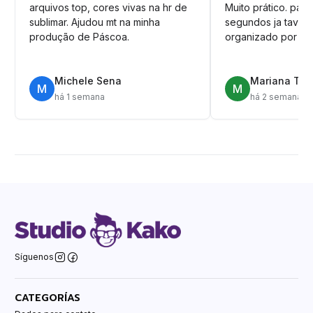
arquivos top, cores vivas na hr de
Muito prático. pag
sublimar. Ajudou mt na minha
segundos ja tava n
produção de Páscoa.
organizado por pa
Michele Sena
Mariana T.
M
M
há 1 semana
há 2 semanas
Síguenos
CATEGORÍAS