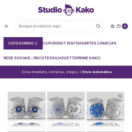
0
CATEGORÍAS
CUPONS
KIT DIGITAIS
ARTES CANECAS
REDE SOCIAIS
PACOTES
SILHOUETTE
PRIME KAKO
Envio Imediato, comprou, chegou :)
Envio Automático