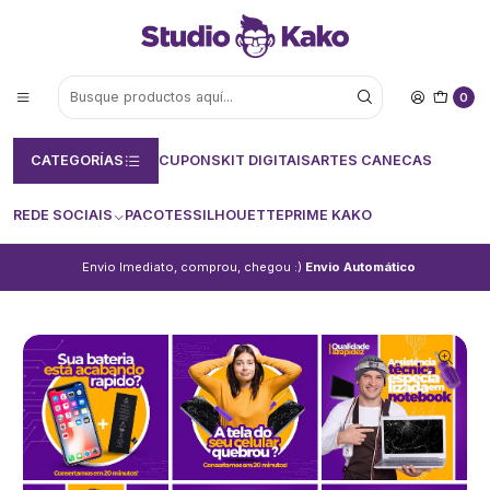
0
CATEGORÍAS
CUPONS
KIT DIGITAIS
ARTES CANECAS
REDE SOCIAIS
PACOTES
SILHOUETTE
PRIME KAKO
Envio Imediato, comprou, chegou :)
Envio Automático