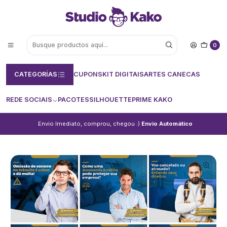
0
CATEGORÍAS
CUPONS
KIT DIGITAIS
ARTES CANECAS
REDE SOCIAIS
PACOTES
SILHOUETTE
PRIME KAKO
Envio Imediato, comprou, chegou :)
Envio Automático