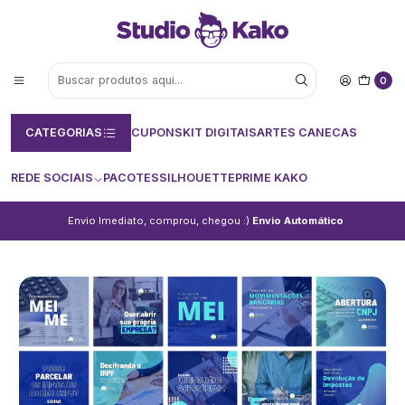
0
CATEGORIAS
CUPONS
KIT DIGITAIS
ARTES CANECAS
REDE SOCIAIS
PACOTES
SILHOUETTE
PRIME KAKO
Envio Imediato, comprou, chegou :)
Envio Automático