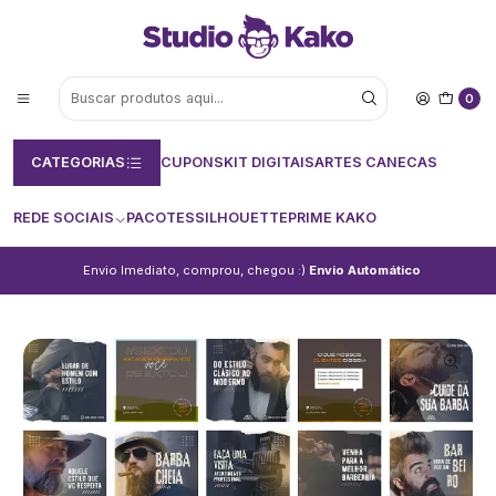
0
CATEGORIAS
CUPONS
KIT DIGITAIS
ARTES CANECAS
REDE SOCIAIS
PACOTES
SILHOUETTE
PRIME KAKO
Envio Imediato, comprou, chegou :)
Envio Automático