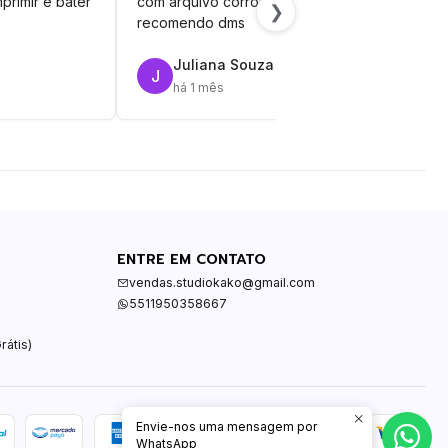
primir e bater
com arquivo corrompido.
vinil
❯
recomendo dms
Juliana Souza
J
R
há 1 mês
ENTRE EM CONTATO
vendas.studiokako@gmail.com
5511950358667
rátis)
Envie-nos uma mensagem por
WhatsApp