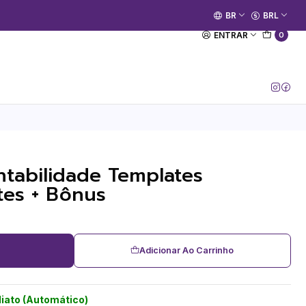
🚀 Prime Kako já está no ar.
BR
BRL
[Entrar no Canal]
ENTRAR
0
tabilidade Templates
tes + Bônus
Adicionar Ao Carrinho
iato (Automático)