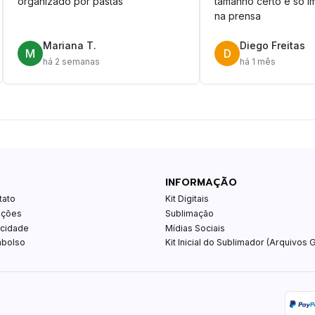
organizado por pastas
tamanho certo é só im
na prensa
Mariana T.
Diego Freitas
M
D
há 2 semanas
há 1 mês
INFORMAÇÃO
tato
Kit Digitais
ições
Sublimação
acidade
Mídias Sociais
mbolso
Kit Inicial do Sublimador (Arquivos G