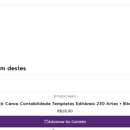
um destes
|
STUDIO KAKO
ck Canva Contabilidade Templates Editáveis 230 Artes + Bô
R$29,90
Adicionar Ao Carrinho