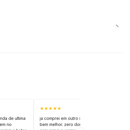
★★★★★
★★
nda de ultima
ja comprei em outro site mas esse é
veto
vem no
bem melhor. zero dor de cabeça
silh