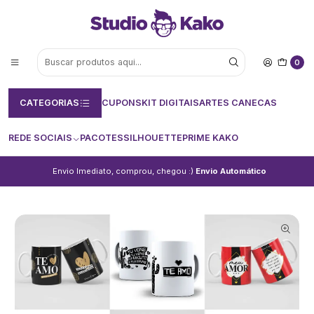
0
CATEGORIAS
CUPONS
KIT DIGITAIS
ARTES CANECAS
REDE SOCIAIS
PACOTES
SILHOUETTE
PRIME KAKO
Envio Imediato, comprou, chegou :)
Envio Automático