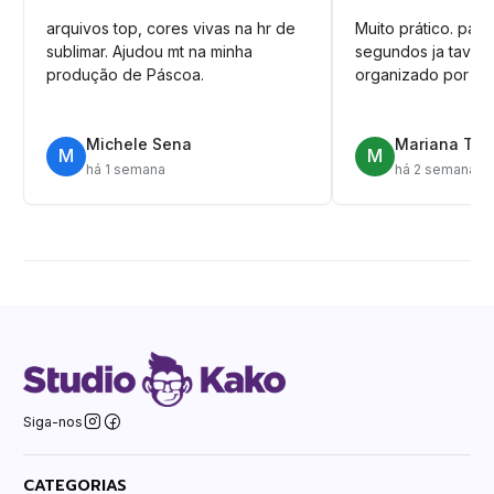
arquivos top, cores vivas na hr de
Muito prático. pag
sublimar. Ajudou mt na minha
segundos ja tava n
produção de Páscoa.
organizado por pa
Michele Sena
Mariana T.
M
M
há 1 semana
há 2 semanas
Siga-nos
CATEGORIAS