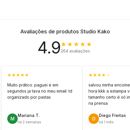
Avaliações de produtos Studio Kako
4.9
★★★★★
264 avaliações
★★★★★
★★★★☆
Muito prático. paguei e em
salvou minha encome
segundos ja tava no meu email. td
hora kkk a estampa 
organizado por pastas
tamanho certo é só im
na prensa
Mariana T.
Diego Freitas
M
D
há 2 semanas
há 1 mês