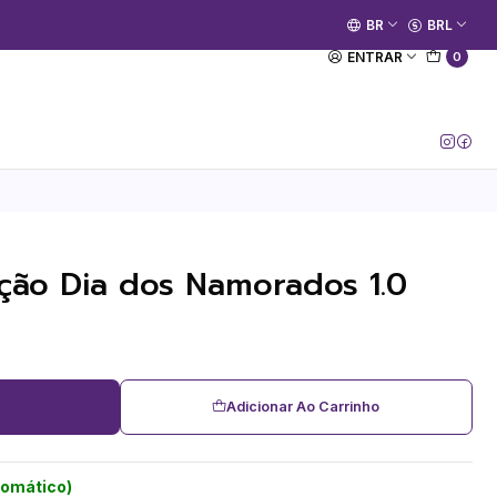
🚀 Prime Kako já está no ar.
BR
BRL
[Entrar no Canal]
ENTRAR
0
ção Dia dos Namorados 1.0
Adicionar Ao Carrinho
tomático)