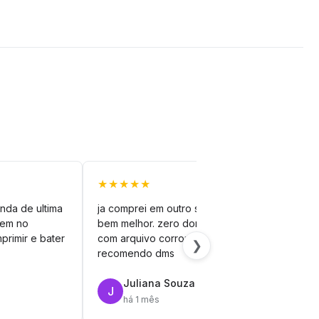
★★★★★
★★
nda de ultima
ja comprei em outro site mas esse é
veto
vem no
bem melhor. zero dor de cabeça
silh
primir e bater
com arquivo corrompido.
vinil
❯
recomendo dms
Juliana Souza
J
R
há 1 mês