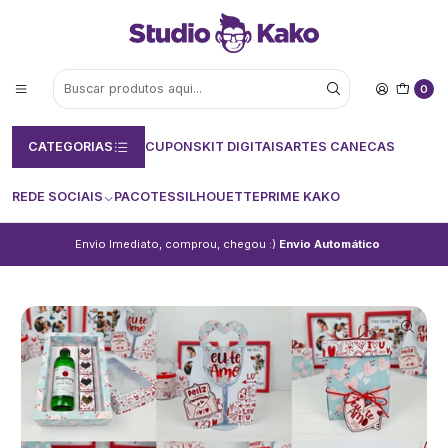
0
CATEGORIAS
CUPONS
KIT DIGITAIS
ARTES CANECAS
REDE SOCIAIS
PACOTES
SILHOUETTE
PRIME KAKO
Envio Imediato, comprou, chegou :)
Envio Automático