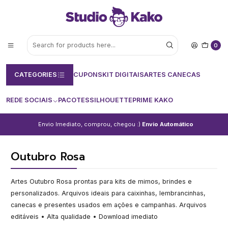
0
CATEGORIES
CUPONS
KIT DIGITAIS
ARTES CANECAS
REDE SOCIAIS
PACOTES
SILHOUETTE
PRIME KAKO
Envio Imediato, comprou, chegou :)
Envio Automático
Outubro Rosa
Artes Outubro Rosa prontas para kits de mimos, brindes e
personalizados. Arquivos ideais para caixinhas, lembrancinhas,
canecas e presentes usados em ações e campanhas. Arquivos
editáveis • Alta qualidade • Download imediato