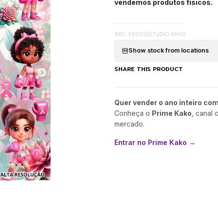
vendemos produtos físicos.
SKU: FD002
|
STUDIO KAKO
Show stock from locations
SHARE THIS PRODUCT
Quer vender o ano inteiro co
Conheça o
Prime Kako
, canal 
mercado.
Entrar no Prime Kako →