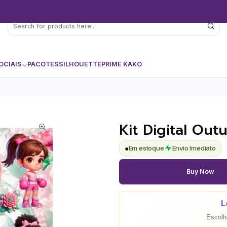
OCIAIS
PACOTES
SILHOUETTE
PRIME KAKO
Kit Digital Ou
●
Em estoque
Envio Imediato
Buy Now
L
Escolha