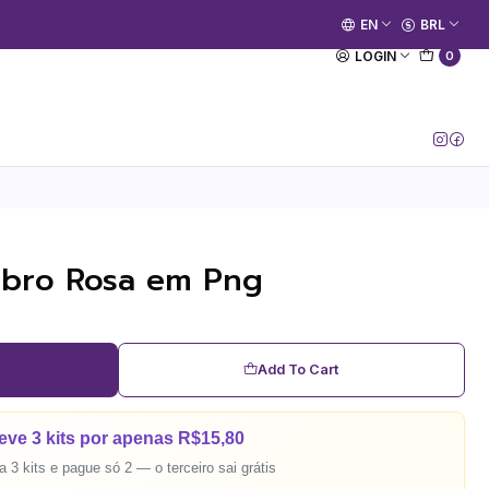
🚀 Prime Kako já está no ar.
EN
BRL
[Entrar no Canal]
LOGIN
0
tubro Rosa em Png
Add To Cart
eve 3 kits por apenas R$15,80
 3 kits e pague só 2 — o terceiro sai grátis