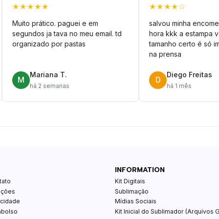
★★★★★
★★★★☆
Muito prático. paguei e em
salvou minha encome
segundos ja tava no meu email. td
hora kkk a estampa 
organizado por pastas
tamanho certo é só im
na prensa
Mariana T.
Diego Freitas
M
D
há 2 semanas
há 1 mês
INFORMATION
tato
Kit Digitais
ições
Sublimação
acidade
Mídias Sociais
mbolso
Kit Inicial do Sublimador (Arquivos G