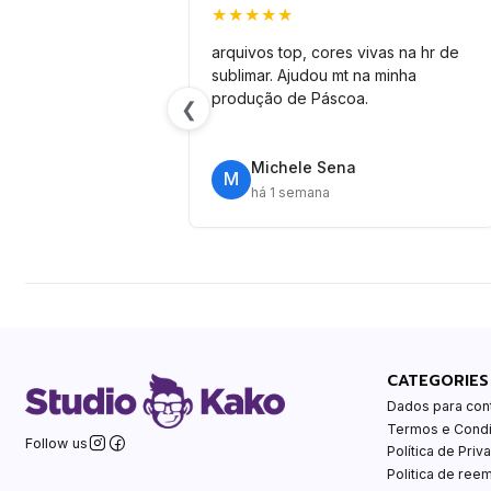
★★★★★
arquivos top, cores vivas na hr de
sublimar. Ajudou mt na minha
produção de Páscoa.
❮
Michele Sena
M
há 1 semana
CATEGORIES
Dados para con
Termos e Cond
Follow us
Política de Priv
Politica de ree