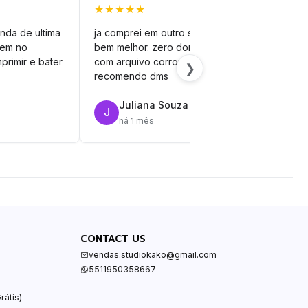
★★★★★
★★
nda de ultima
ja comprei em outro site mas esse é
veto
vem no
bem melhor. zero dor de cabeça
silh
primir e bater
com arquivo corrompido.
vinil
❯
recomendo dms
Juliana Souza
J
R
há 1 mês
CONTACT US
vendas.studiokako@gmail.com
5511950358667
rátis)