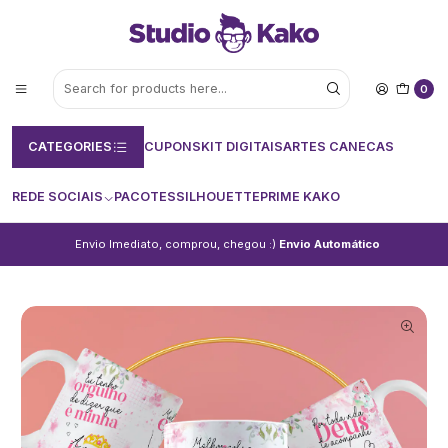
0
CATEGORIES
CUPONS
KIT DIGITAIS
ARTES CANECAS
REDE SOCIAIS
PACOTES
SILHOUETTE
PRIME KAKO
Envio Imediato, comprou, chegou :)
Envio Automático