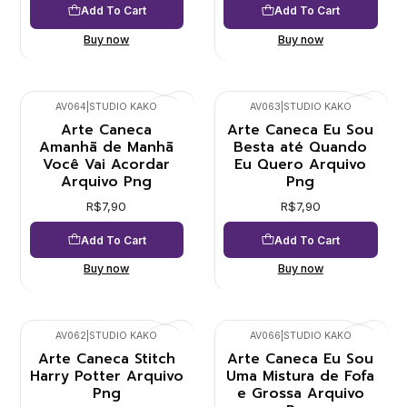
Add To Cart
Add To Cart
Buy now
Buy now
AV064
|
STUDIO KAKO
AV063
|
STUDIO KAKO
Arte Caneca
Arte Caneca Eu Sou
Amanhã de Manhã
Besta até Quando
Você Vai Acordar
Eu Quero Arquivo
Arquivo Png
Png
R$7,90
R$7,90
Add To Cart
Add To Cart
Buy now
Buy now
AV062
|
STUDIO KAKO
AV066
|
STUDIO KAKO
Arte Caneca Stitch
Arte Caneca Eu Sou
Harry Potter Arquivo
Uma Mistura de Fofa
Png
e Grossa Arquivo