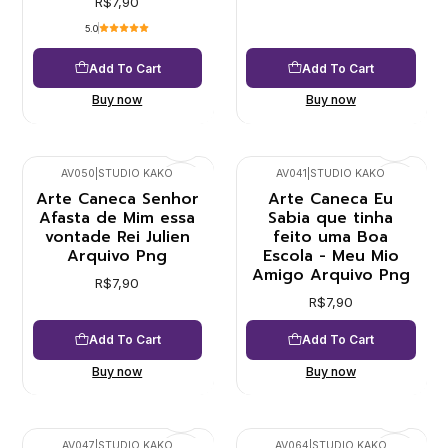
R$7,90
5.0
Add To Cart
Add To Cart
Buy now
Buy now
AV050
|
STUDIO KAKO
AV041
|
STUDIO KAKO
Arte Caneca Senhor
Arte Caneca Eu
Afasta de Mim essa
Sabia que tinha
vontade Rei Julien
feito uma Boa
Arquivo Png
Escola - Meu Mio
Amigo Arquivo Png
R$7,90
R$7,90
Add To Cart
Add To Cart
Buy now
Buy now
AV047
|
STUDIO KAKO
AV064
|
STUDIO KAKO