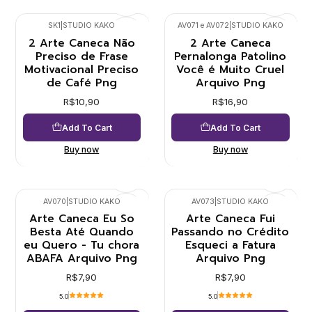
SK1
|
STUDIO KAKO
AV071 e AV072
|
STUDIO KAKO
2 Arte Caneca Não
2 Arte Caneca
Preciso de Frase
Pernalonga Patolino
Motivacional Preciso
Você é Muito Cruel
de Café Png
Arquivo Png
R$10,90
R$16,90
Add To Cart
Add To Cart
Buy now
Buy now
AV070
|
STUDIO KAKO
AV073
|
STUDIO KAKO
Arte Caneca Eu So
Arte Caneca Fui
Besta Até Quando
Passando no Crédito
eu Quero - Tu chora
Esqueci a Fatura
ABAFA Arquivo Png
Arquivo Png
R$7,90
R$7,90
5.0
5.0