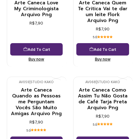
Arte Caneca Love
Arte Caneca Quem
My Criminologista
Te Critica Vai te dar
Arquivo Png
um leite Flork
Arquivo Png
R$7,90
R$7,90
5.0
Add To Cart
Add To Cart
Buy now
Buy now
AV059
|
STUDIO KAKO
AV068
|
STUDIO KAKO
Arte Caneca
Arte Caneca Como
Quando as Pessoas
Assim Tu Não Gosta
me Perguntam
de Café Tarja Preta
Vocês São Muito
Arquivo Png
Amigas Arquivo Png
R$7,90
R$7,90
5.0
5.0