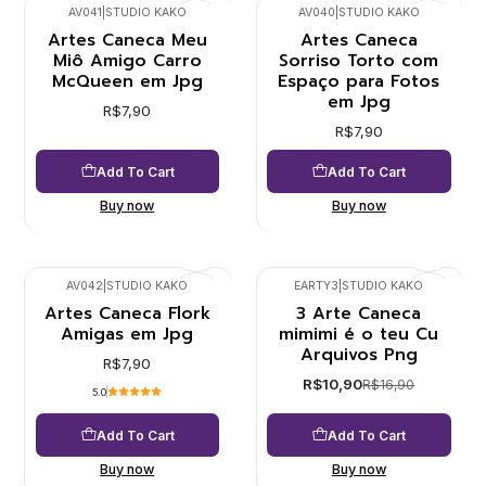
AV041
|
STUDIO KAKO
AV040
|
STUDIO KAKO
Artes Caneca Meu
Artes Caneca
Miô Amigo Carro
Sorriso Torto com
McQueen em Jpg
Espaço para Fotos
em Jpg
R$7,90
R$7,90
Add To Cart
Add To Cart
Buy now
Buy now
AV042
|
STUDIO KAKO
EARTY3
|
STUDIO KAKO
Artes Caneca Flork
3 Arte Caneca
-36%
Amigas em Jpg
mimimi é o teu Cu
Arquivos Png
R$7,90
R$10,90
R$16,90
5.0
Add To Cart
Add To Cart
Buy now
Buy now