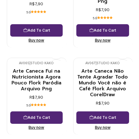
Png
R$7,90
R$7,90
5.0
5.0
Add To Cart
Add To Cart
Buy now
Buy now
AV065
|
STUDIO KAKO
AV067
|
STUDIO KAKO
Arte Caneca Fui na
Arte Caneca Não
Nutricionista Agora
Tente Agradar Todo
Pouco Flork Paródia
Mundo Você não é
Arquivo Png
Café Flork Arquivo
CorelDraw
R$7,90
R$7,90
5.0
Add To Cart
Add To Cart
Buy now
Buy now