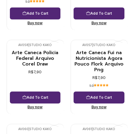
5.0
Add To Cart
Add To Cart
Buy now
Buy now
AV058
|
STUDIO KAKO
AV057
|
STUDIO KAKO
Arte Caneca Policia
Arte Caneca Fui na
Federal Arquivo
Nutricionista Agora
Corel Draw
Pouco Flork Arquivo
Png
R$7,90
R$7,90
5.0
Add To Cart
Add To Cart
Buy now
Buy now
AV060
|
STUDIO KAKO
AV061
|
STUDIO KAKO