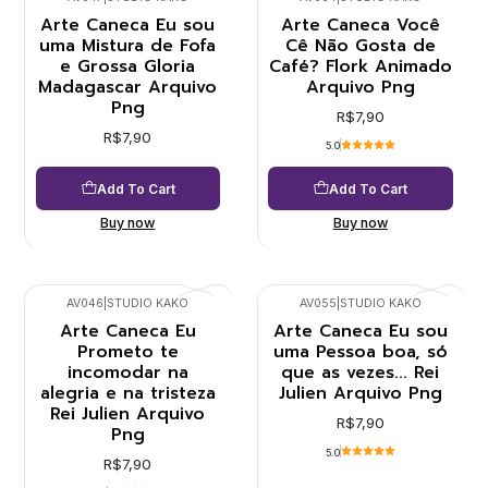
Arte Caneca Eu sou
Arte Caneca Você
uma Mistura de Fofa
Cê Não Gosta de
e Grossa Gloria
Café? Flork Animado
Madagascar Arquivo
Arquivo Png
Png
R$7,90
R$7,90
5.0
Add To Cart
Add To Cart
Buy now
Buy now
AV046
|
STUDIO KAKO
AV055
|
STUDIO KAKO
Arte Caneca Eu
Arte Caneca Eu sou
Prometo te
uma Pessoa boa, só
incomodar na
que as vezes... Rei
alegria e na tristeza
Julien Arquivo Png
Rei Julien Arquivo
R$7,90
Png
5.0
R$7,90