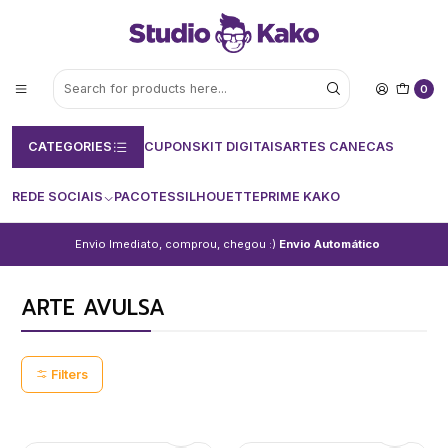
0
CATEGORIES
CUPONS
KIT DIGITAIS
ARTES CANECAS
REDE SOCIAIS
PACOTES
SILHOUETTE
PRIME KAKO
Envio Imediato, comprou, chegou :)
Envio Automático
ARTE AVULSA
Filters