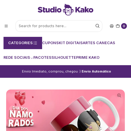
0
CATEGORIES
CUPONS
KIT DIGITAIS
ARTES CANECAS
REDE SOCIAIS
PACOTES
SILHOUETTE
PRIME KAKO
Envio Imediato, comprou, chegou :)
Envio Automático