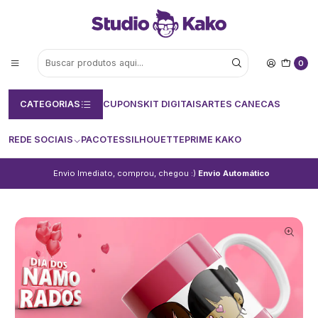
0
CATEGORIAS
CUPONS
KIT DIGITAIS
ARTES CANECAS
REDE SOCIAIS
PACOTES
SILHOUETTE
PRIME KAKO
Envio Imediato, comprou, chegou :)
Envio Automático