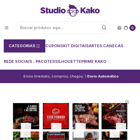
0
CATEGORIAS
CUPONS
KIT DIGITAIS
ARTES CANECAS
REDE SOCIAIS
PACOTES
SILHOUETTE
PRIME KAKO
Envio Imediato, comprou, chegou :)
Envio Automático