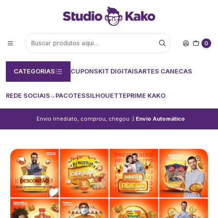
0
CATEGORIAS
CUPONS
KIT DIGITAIS
ARTES CANECAS
REDE SOCIAIS
PACOTES
SILHOUETTE
PRIME KAKO
Envio Imediato, comprou, chegou :)
Envio Automático