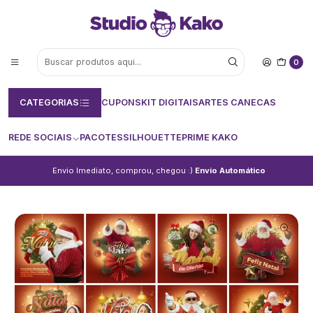
0
CATEGORIAS
CUPONS
KIT DIGITAIS
ARTES CANECAS
REDE SOCIAIS
PACOTES
SILHOUETTE
PRIME KAKO
Envio Imediato, comprou, chegou :)
Envio Automático