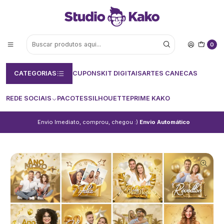
0
CATEGORIAS
CUPONS
KIT DIGITAIS
ARTES CANECAS
REDE SOCIAIS
PACOTES
SILHOUETTE
PRIME KAKO
Envio Imediato, comprou, chegou :)
Envio Automático