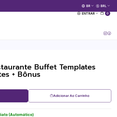
🚀 Prime Kako já está no ar.
BR
BRL
[Entrar no Canal]
ENTRAR
0
taurante Buffet Templates
tes + Bônus
Adicionar Ao Carrinho
iato (Automático)