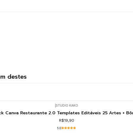
um destes
|
STUDIO KAKO
ck Canva Restaurante 2.0 Templates Editáveis 25 Artes + Bô
R$19,90
5.0