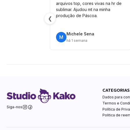
arquivos top, cores vivas na hr de
sublimar. Ajudou mt na minha
produção de Páscoa.
❮
Michele Sena
M
há 1 semana
CATEGORIAS
Dados para con
Termos e Cond
Siga-nos
Política de Priv
Politica de ree