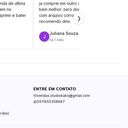
nda de ultima
ja comprei em outro site mas esse é
veto
vem no
bem melhor. zero dor de cabeça
silh
primir e bater
com arquivo corrompido.
vinil
❯
recomendo dms
Juliana Souza
J
R
há 1 mês
ENTRE EM CONTATO
vendas.studiokako@gmail.com
5511950358667
rátis)