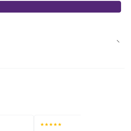
★★★★★
★★