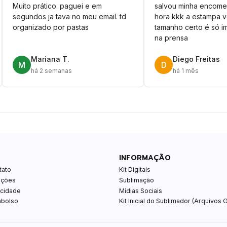
Muito prático. paguei e em
salvou minha encome
segundos ja tava no meu email. td
hora kkk a estampa 
organizado por pastas
tamanho certo é só im
na prensa
Mariana T.
Diego Freitas
M
D
há 2 semanas
há 1 mês
INFORMAÇÃO
tato
Kit Digitais
ições
Sublimação
acidade
Mídias Sociais
mbolso
Kit Inicial do Sublimador (Arquivos G