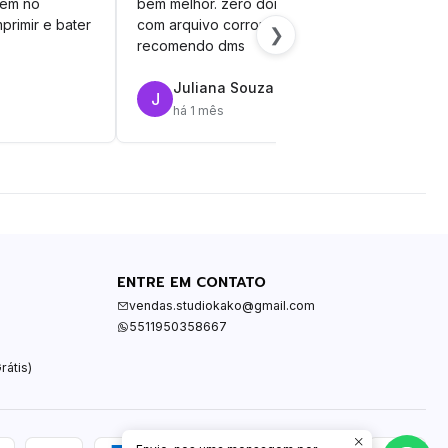
vem no
bem melhor. zero dor de cabeça
silh
primir e bater
com arquivo corrompido.
vinil
❯
recomendo dms
Juliana Souza
J
R
há 1 mês
ENTRE EM CONTATO
vendas.studiokako@gmail.com
5511950358667
rátis)