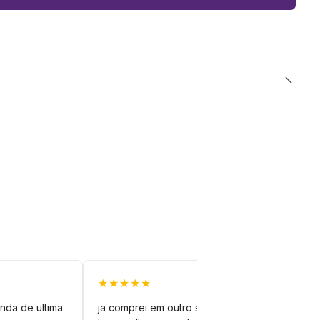
★★★★★
★★
nda de ultima
ja comprei em outro site mas esse é
veto