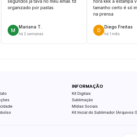
segundos ja tava no meu email. td
hora kkk a estampa 
organizado por pastas
tamanho certo é só im
na prensa
Mariana T.
Diego Freitas
M
D
há 2 semanas
há 1 mês
INFORMAÇÃO
tato
Kit Digitais
ições
Sublimação
acidade
Mídias Sociais
mbolso
Kit Inicial do Sublimador (Arquivos G