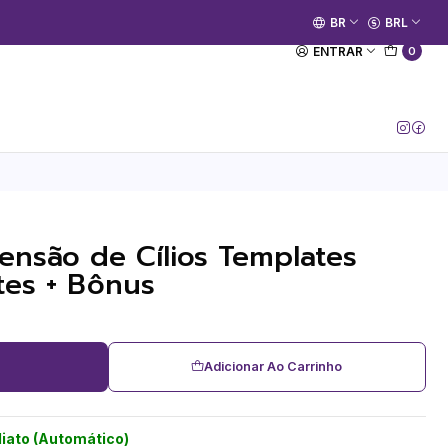
🚀 Prime Kako já está no ar.
BR
BRL
[Entrar no Canal]
ENTRAR
0
ensão de Cílios Templates
tes + Bônus
Adicionar Ao Carrinho
iato (Automático)