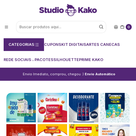
0
CATEGORIAS
CUPONS
KIT DIGITAIS
ARTES CANECAS
REDE SOCIAIS
PACOTES
SILHOUETTE
PRIME KAKO
Envio Imediato, comprou, chegou :)
Envio Automático