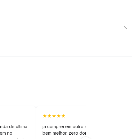
★★★★★
★★
nda de ultima
ja comprei em outro site mas esse é
veto
vem no
bem melhor. zero dor de cabeça
silh