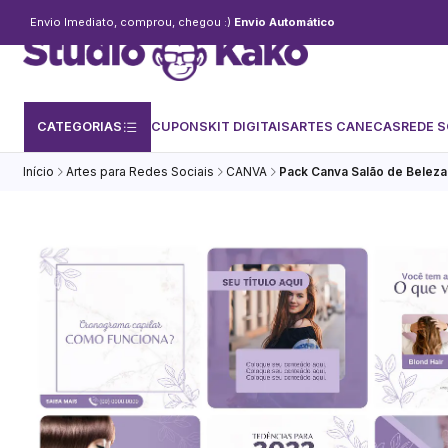
Envio Imediato, comprou, chegou :)
Envio Automático
CATEGORIAS
CUPONS
KIT DIGITAIS
ARTES CANECAS
REDE S
Início
Artes para Redes Sociais
CANVA
Pack Canva Salão de Beleza