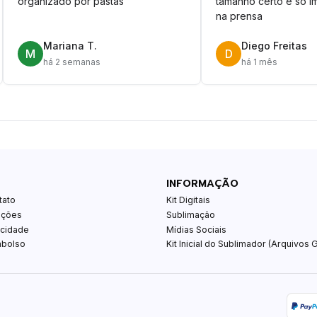
organizado por pastas
tamanho certo é só im
na prensa
Mariana T.
Diego Freitas
M
D
há 2 semanas
há 1 mês
INFORMAÇÃO
tato
Kit Digitais
ições
Sublimação
acidade
Mídias Sociais
mbolso
Kit Inicial do Sublimador (Arquivos G