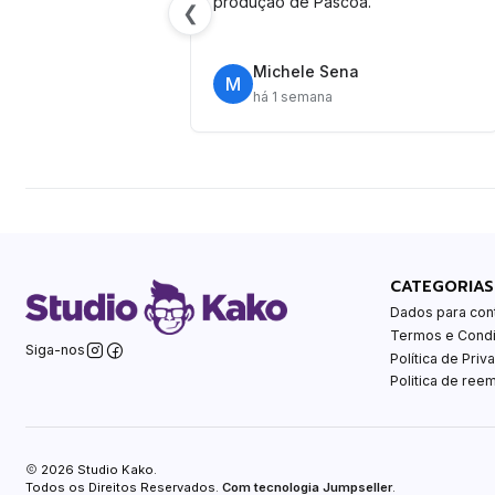
produção de Páscoa.
❮
Michele Sena
M
há 1 semana
CATEGORIAS
Dados para con
Termos e Cond
Siga-nos
Política de Priv
Politica de ree
2026 Studio Kako.
Todos os Direitos Reservados.
Com tecnologia Jumpseller
.