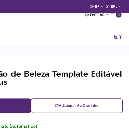
🚀 Prime Kako já está no ar.
BR
BRL
[Entrar no Canal]
ENTRAR
0
ão de Beleza Template Editável
us
Adicionar Ao Carrinho
iato (Automático)