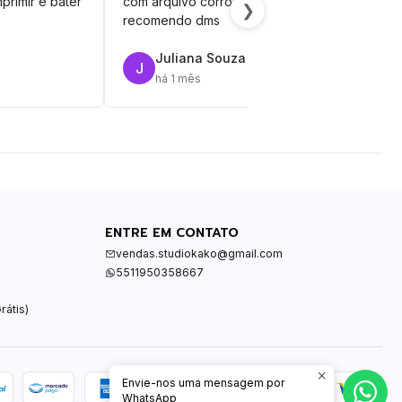
primir e bater
com arquivo corrompido.
vinil
❯
recomendo dms
Juliana Souza
J
R
há 1 mês
ENTRE EM CONTATO
vendas.studiokako@gmail.com
5511950358667
rátis)
Envie-nos uma mensagem por
WhatsApp