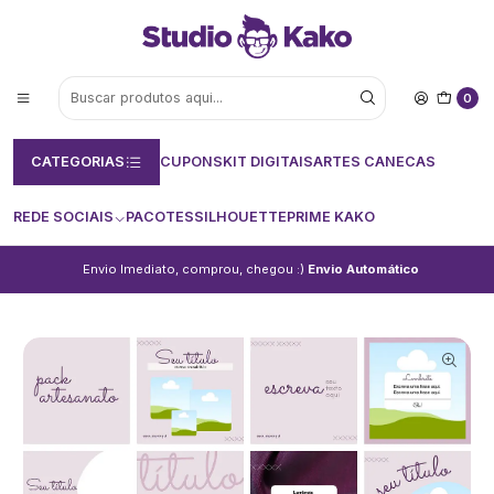
0
CATEGORIAS
CUPONS
KIT DIGITAIS
ARTES CANECAS
REDE SOCIAIS
PACOTES
SILHOUETTE
PRIME KAKO
Envio Imediato, comprou, chegou :)
Envio Automático