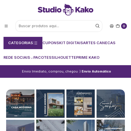
0
CATEGORIAS
CUPONS
KIT DIGITAIS
ARTES CANECAS
REDE SOCIAIS
PACOTES
SILHOUETTE
PRIME KAKO
Envio Imediato, comprou, chegou :)
Envio Automático